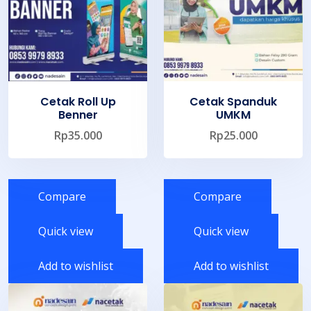
Cetak Roll Up
Cetak Spanduk
Benner
UMKM
Rp
35.000
Rp
25.000
Compare
Compare
Quick view
Quick view
Add to wishlist
Add to wishlist