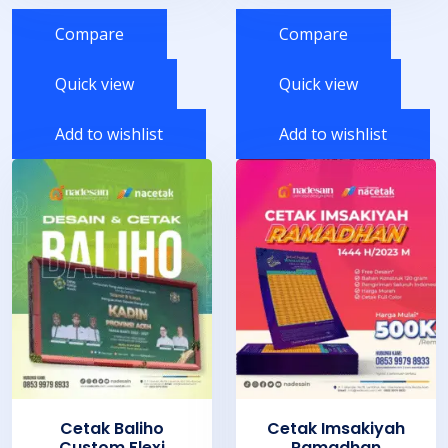
Compare
Compare
Quick view
Quick view
Add to wishlist
Add to wishlist
Cetak Baliho
Cetak Imsakiyah
Custom Flexi
Ramadhan