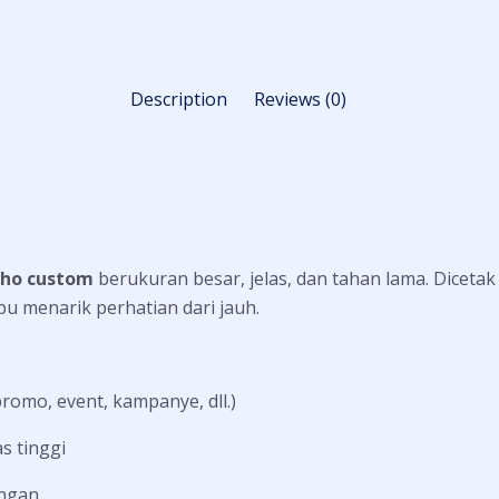
Description
Reviews (0)
iho custom
berukuran besar, jelas, dan tahan lama. Dicet
u menarik perhatian dari jauh.
romo, event, kampanye, dll.)
as tinggi
angan