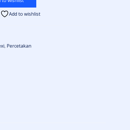
 to wishlist
Add to wishlist
xi
,
Percetakan