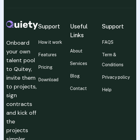
Support
Useful
Support
Links
Onboard
How it work
FAQS
your own
About
Features
Term &
talent pool
Services
Conditions
Pricing
to Quitey,
Blog
invite them
Privacy policy
Download
to projects,
Contact
Help
sign
contracts
and kick off
the
projects
simpler