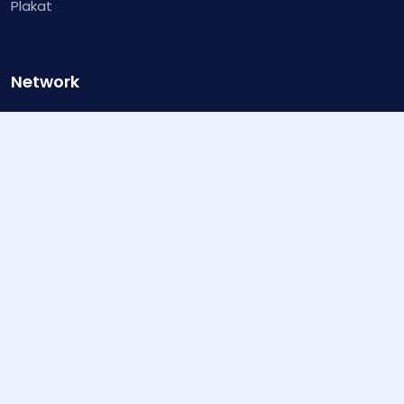
Plakat
Network
Jasa Desain
Jual Desain
Undangan Digital
Buat Website
App Kasir Percetakan
© 2026 Nacetak | Percetakan Di Aceh - Setiap Karya
Kami Ada - All Rights Reserved